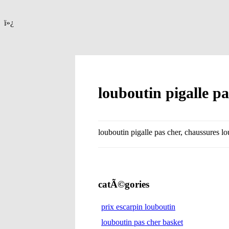
ï»¿
louboutin pigalle p
louboutin pigalle pas cher, chaussures l
catÃ©gories
prix escarpin louboutin
louboutin pas cher basket