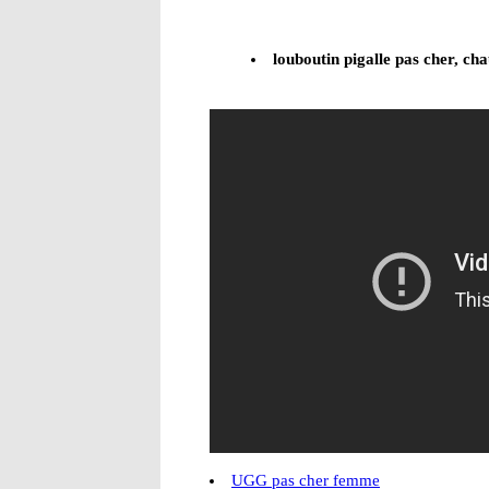
louboutin pigalle pas cher, ch
UGG pas cher femme