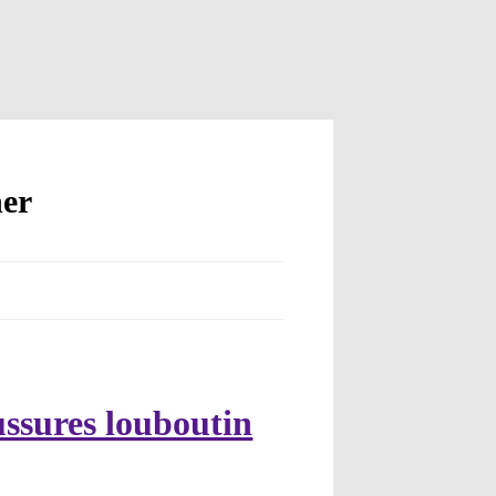
her
ussures louboutin