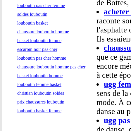
de Bottes,
louboutin pas cher femme
acheter
soldes louboutin
raconte so
louboutin basket
l'asphalte
chaussure louboutin homme
Ils essaien
basket louboutin femme
chaussu
escarpin noir pas cher
que ce gam
louboutin pas cher homme
encore méc
chaussure louboutin homme pas cher
à cette ép
basket louboutin homme
ugg fe
louboutin femme basket
sens de la 
christian louboutin soldes
mode. À ce
prix chaussures louboutin
danse au pa
louboutin basket femme
ugg pas
de danse, 