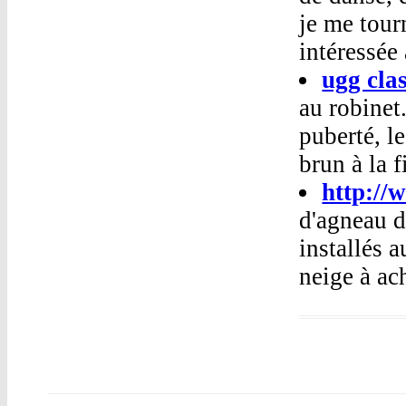
je me tour
intéressée
ugg cla
au robinet
puberté, l
brun à la f
http://
d'agneau d
installés 
neige à ac